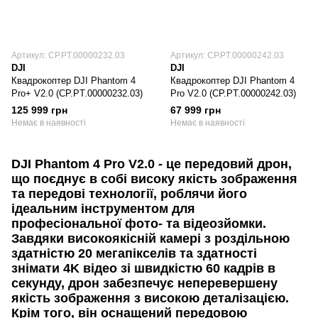
Артикул: CP.PT.00000232.03
Артикул: CP.PT.00000242.03
DJI
DJI
Квадрокоптер DJI Phantom 4
Квадрокоптер DJI Phantom 4
Pro+ V2.0 (CP.PT.00000232.03)
Pro V2.0 (CP.PT.00000242.03)
125 999 грн
67 999 грн
Немає в наявності
Немає в наявності
DJI Phantom 4 Pro V2.0 - це передовий дрон,
що поєднує в собі високу якість зображення
та передові технології, роблячи його
ідеальним інструментом для
професіональної фото- та відеозйомки.
Завдяки високоякісній камері з роздільною
здатністю 20 мегапікселів та здатності
знімати 4K відео зі швидкістю 60 кадрів в
секунду, дрон забезпечує неперевершену
якість зображення з високою деталізацією.
Крім того, він оснащений передовою