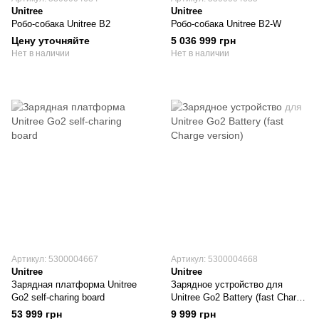
Unitree
Unitree
Робо-собака Unitree B2
Робо-собака Unitree B2-W
Цену уточняйте
5 036 999 грн
Нет в наличии
Нет в наличии
Артикул: 5300004667
Артикул: 5300004668
Unitree
Unitree
Зарядная платформа Unitree
Зарядное устройство для
Go2 self-charing board
Unitree Go2 Battery (fast Charge
version)
53 999 грн
9 999 грн