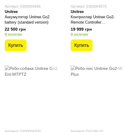
Артикул: 5300004666
Артикул: 5300004670
Unitree
Unitree
Аккумулятор Unitree Go2
Контроллер Unitree Go2-
battery (standard version)
Remote Controller
(опциональный для Go2 Air and
22 500 грн
19 999 грн
Go2 Pro)
В наличии
В наличии
Купить
Купить
Артикул: 5300004700
Артикул: Go2-W-U2