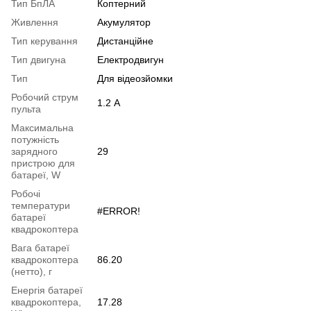
Тип БпЛА
Коптерний
Живлення
Акумулятор
Тип керування
Дистанційне
Тип двигуна
Електродвигун
Тип
Для відеозйомки
Робочий струм
1.2 А
пульта
Максимальна
потужність
зарядного
29
пристрою для
батареї, W
Робочі
температури
#ERROR!
батареї
квадрокоптера
Вага батареї
квадрокоптера
86.20
(нетто), г
Енергія батареї
квадрокоптера,
17.28