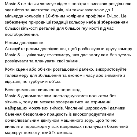
Mavic 3 не тільки записує відео з повітря з високою роздільною
здатністю та частотою кадрів, він також захоплює до 1
мільярда кольорів з 10-бітним колірним профілем D-Log. Це
забезпечує природніші градації кольору неба зі збереженням
більшої кількості деталей для більшої гнучкості під час
постоброблення.
Режим дослідження
Активуйте режим дослідження, щоб розблокувати другу камеру
Mavic 3 — унікальну телекамеру, яка дає змогу вам без зусиль
розвідувати та планувати свої знімки.
Коли сцени або об'єкти розташовані далеко, використовуйте
телекамеру для збільшення та економії часу або знімайте з
відстані, не турбуючи об'єкт.
Всеспрямоване виявлення перешкод
Mavic 3 допомагає вам насолоджуватися польотом без
зіткнень, тому ви можете зосередитися на отриманні
найкращих можливих знімків. Численні ширококутні датчики
бачення бездоганно працюють із високопродуктивним
обчислювальним двигуном машинного зору, щоб точно
виявляти перешкоди у всіх напрямках і планувати безпечний
маршрут польоту, який їх оминає.