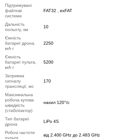
Підтримувані
файлові
FAT32 , exFAT
системи
Дальність
10
польоту, км
Ємність
батареї дрона,
2250
мА·г
Ємність
батареї пульта,
5200
мА·г
Затримка
сигналу
170
трансляції, мс
Максимальна
робоча кутова
нахил 120°/с
швидкість
(стабілізатор)
Тип батареї
LiPo 4S
дрона
Робочі частоти
від 2.400 GHz до 2.483 GHz
пульта