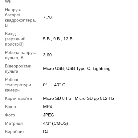
Wh
Напруга
батареї
7.70
квадрокоптера,
В
Вихід
(зарядний
5 В , 9 В , 12 В
пристрій)
Робоча напруга
3.60
пульта, В
Відеороз'єми
Micro USB, USB Type-C, Lightning
пульта
Робочі
температури
0° — 40° C
камери
Карти пам'яті
Micro SD 8 ГБ , Micro SD до 512 ГБ
Відео
MP4
Фото
JPEG
Матриця
4/3” (CMOS)
Виробник
DJI