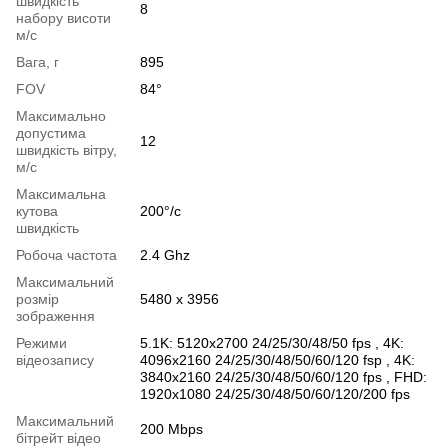
швидкість
8
набору висоти
м/с
Вага, г
895
FOV
84°
Максимально
допустима
12
швидкість вітру,
м/с
Максимальна
кутова
200°/с
швидкість
Робоча частота
2.4 Ghz
Максимальний
розмір
5480 x 3956
зображення
Режими
5.1K: 5120x2700 24/25/30/48/50 fps , 4K:
відеозапису
4096x2160 24/25/30/48/50/60/120 fsp , 4K:
3840x2160 24/25/30/48/50/60/120 fps , FHD:
1920x1080 24/25/30/48/50/60/120/200 fps
Максимальний
200 Mbps
бітрейт відео