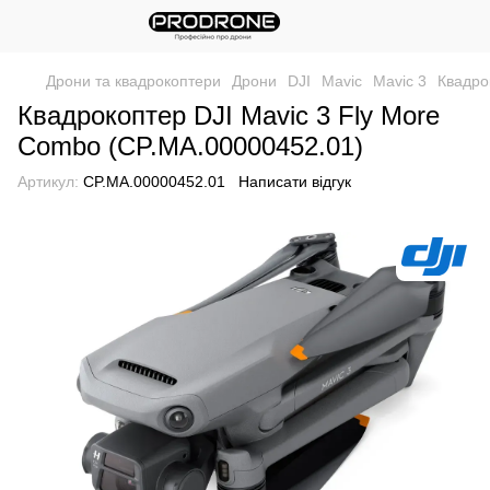
Дрони та квадрокоптери
Дрони
DJI
Mavic
Mavic 3
Квадро
Квадрокоптер DJI Mavic 3 Fly More
Combo (CP.MA.00000452.01)
Артикул:
CP.MA.00000452.01
Написати відгук