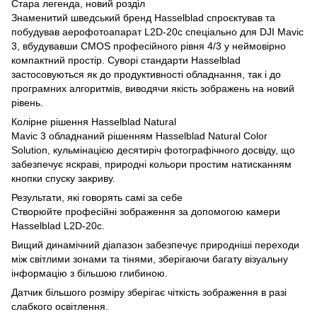
Стара легенда, новий розділ
Знаменитий шведський бренд Hasselblad спроєктував та
побудував аерофотоапарат L2D-20c спеціально для DJI Mavic
3, вбудувавши CMOS професійного рівня 4/3 у неймовірно
компактний простір. Суворі стандарти Hasselblad
застосовуються як до продуктивності обладнання, так і до
програмних алгоритмів, виводячи якість зображень на новий
рівень.
Колірне рішення Hasselblad Natural
Mavic 3 обладнаний рішенням Hasselblad Natural Color
Solution, кульмінацією десятиріч фотографічного досвіду, що
забезпечує яскраві, природні кольори простим натисканням
кнопки спуску закриву.
Результати, які говорять самі за себе
Створюйте професійні зображення за допомогою камери
Hasselblad L2D-20c.
Вищий динамічний діапазон забезпечує природніші переходи
між світлими зонами та тінями, зберігаючи багату візуальну
інформацію з більшою глибиною.
Датчик більшого розміру зберігає чіткість зображення в разі
слабкого освітлення.