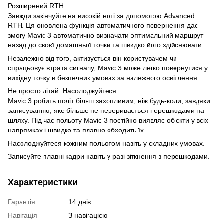
Розширений RTH
Завжди закінчуйте на високій ноті за допомогою Advanced
RTH. Ця оновлена функція автоматичного повернення дає
змогу Mavic 3 автоматично визначати оптимальний маршрут
назад до своєї домашньої точки та швидко його здійснювати.
Незалежно від того, активується він користувачем чи
спрацьовує втрата сигналу, Mavic 3 може легко повернутися у
вихідну точку в безпечних умовах за належного освітлення.
Не просто літай. Насолоджуйтеся
Mavic 3 робить політ більш захопливим, ніж будь-коли, завдяки
записуванню, яке більше не переривається перешкодами на
шляху. Під час польоту Mavic 3 постійно виявляє об'єкти у всіх
напрямках і швидко та плавно обходить їх.
Насолоджуйтеся кожним польотом навіть у складних умовах.
Записуйте плавні кадри навіть у разі зіткнення з перешкодами.
Характеристики
Гарантія
14 днів
Навігація
З навігацією