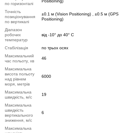
Positioning)
по горизонталі
Точність
±0.1 м (Vision Positioning) , ±0.5 м (GPS
позиціонування
Positioning)
по вертикалі
Діапазон
робочих
від -10° до 40° C
температур
Стабілізація
по трьох осях
Максимальний
46
час польоту, хв
Максимальна
висота польоту
6000
над рівнем
моря, метрів
Максимальна
19
швидкість, м/с
Максимальна
швидкість
6
вертикального
зниження, м/с
Максимальна