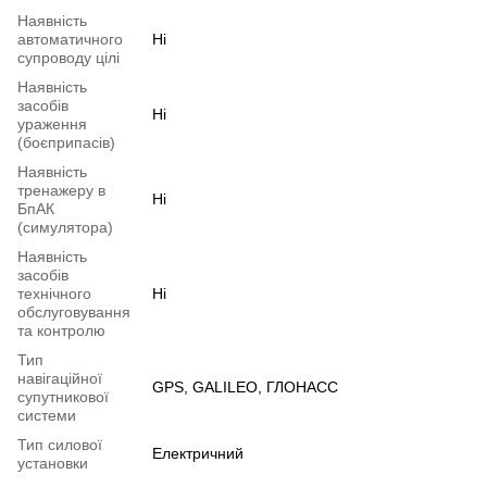
Наявність
автоматичного
Ні
супроводу цілі
Наявність
засобів
Ні
ураження
(боєприпасів)
Наявність
тренажеру в
Ні
БпАК
(симулятора)
Наявність
засобів
технічного
Ні
обслуговування
та контролю
Тип
навігаційної
GPS, GALILEO, ГЛОНАСС
супутникової
системи
Тип силової
Електричний
установки