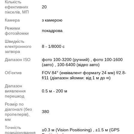
Кількість
ефективних
20
пікселів, МП
Камера
з камерою
Режими
покадрова
фотозйомки
Швидкість
електронного
8 - 1/8000 с
затвора
Діапазон ISO
фото 100-3200 (ручний) , фото 100-1600
(авто) , 100-6400 (відео авто)
Об'єктив
FOV 84° (еквівалент формату 24 мм) f/2.8-
f/11 (діапазон зйомки: від 1 м до ∞)
Діапазон
виявлення
0.5 м - 200 м
перешкод
Розмір по
діагоналі (без
380
пропелерів),
мм
Точність
±0.3 м (Vision Positioning) , ±1.5 м (GPS
позиціонування