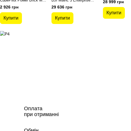
CubePilot Power Brick Mini
DJI Mavic 3 Enterprise
28 999 грн
(без XT60)
Battery Kit (P05)+3-
2 926 грн
29 636 грн
батареї та зарядний
Купити
пристрій (CP.EN.
Купити
Купити
Оплата
при отриманні
Обмін