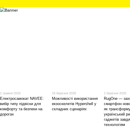
1 травня 2026
16 березня 2026
2 березня 2026
Електросамокат NAVEE:
Можливості використання
RugOne — зах
вибір типу підвіски для
екзоскелетів Hypershell у
смартфон ново
комфорту та безпеки на
складних сценаріях
як трансформ
дорогах
український р
гаджетів завдя
технологіям