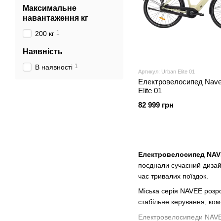
Максимальне
навантаження кг
1
200 кг
Наявність
1
В наявності
Артикул: Urban Elite 01
Електровелосипед Nave
Elite 01
82 999 грн
Електровелосипед NAVE
поєднали сучасний дизайн
час тривалих поїздок.
Міська серія NAVEE розр
стабільне керування, ко
Електровелосипеди NAVEE