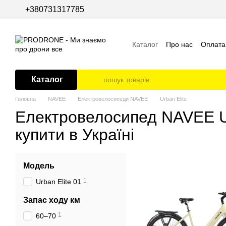
Перейти до основного контенту
+380731317785
Каталог
Про нас
Оплата 
Відгуки про магазин
Каталог
Головна
NAVEE
Електровелосипеди NAVEE
Urban Elite
Електровелосипед NAVEE Ur
купити в Україні
Модель
1
Urban Elite 01
Запас ходу км
1
60–70