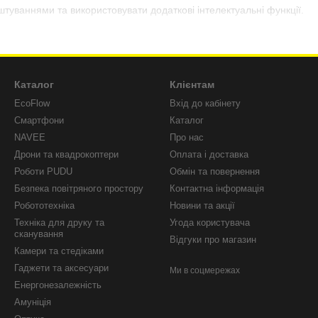
туваннями та використовувати додаткові інтелектуальні функції.
увагу якості компонентів, комфорту користувача та сучасним технол
енних поїздок на роботу, навчання або відпочинку.
Каталог
Клієнтам
EcoFlow
Вхід до кабінету
Смартфони
Каталог
NAVEE
Про нас
Дрони та квадрокоптери
Оплата і доставка
Роботи PUDU
Обмін та повернення
Безпека повітряного простору
Контактна інформація
Робототехніка
Новини та акції
Техніка для друку та
Угода користувача
сканування
Відгуки про магазин
Камери та стедіками
Гаджети та аксесуари
Ми в соцмережах
Енергонезалежність
Амуніція