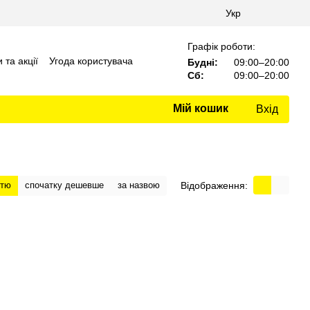
Укр
Графік роботи:
 та акції
Угода користувача
Будні:
09:00–20:00
Сб:
09:00–20:00
Мій кошик
Вхід
Відображення:
стю
спочатку дешевше
за назвою