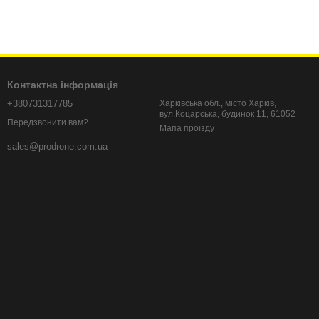
огіям міської мобільності. Саме тому Urban Elite стане
Контактна інформація
+380731317785
Харківська обл., місто Харків,
вул.Коцарська, будинок 11, 61052
Передзвонити вам?
Мапа проїзду
sales@prodrone.com.ua