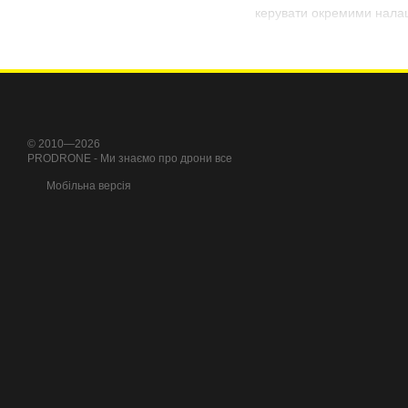
керувати окремими налаш
NAVEE приділяє особливу 
чудовим вибором для щод
© 2010—2026
PRODRONE - Ми знаємо про дрони все
Мобільна версія