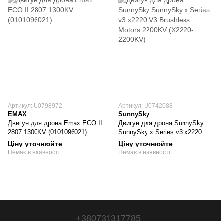
Артикул: U0798972
Артикул: U0742088
EMAX
SunnySky
Двигун для дрона Emax ECO II
Двигун для дрона SunnySky
2807 1300KV (0101096021)
SunnySky x Series v3 x2220 V3
Brushless Motors 2200KV
Ціну уточнюйте
Ціну уточнюйте
(X2220-2200KV)
Немає в наявності
Немає в наявності
+380731317785