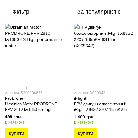
Фільтр
За популярністю
2
Артикул: 5300004655
Артикул: X009342
ProDrone
iFlight
Ukrainian Motor PRODRONE
FPV двигун безколекторний
FPV 2810 kv1350 6S High
iFlight XING2 2207 1855KV 6S
performance motor
blue (X009342)
499 грн
1 400 грн
В наявності
В наявності
Купити
Купити