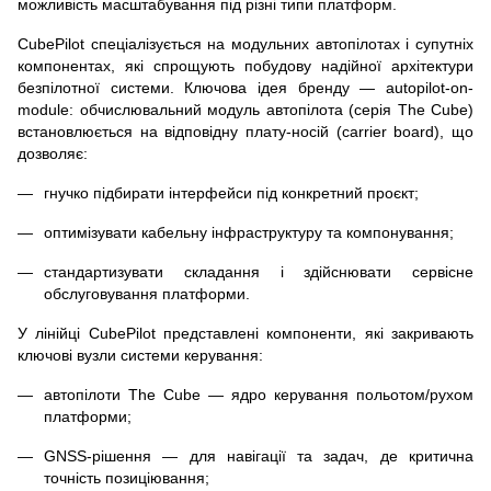
можливість масштабування під різні типи платформ.
CubePilot спеціалізується на модульних автопілотах і супутніх
компонентах, які спрощують побудову надійної архітектури
безпілотної системи. Ключова ідея бренду — autopilot-on-
module: обчислювальний модуль автопілота (серія The Cube)
встановлюється на відповідну плату-носій (carrier board), що
дозволяє:
гнучко підбирати інтерфейси під конкретний проєкт;
оптимізувати кабельну інфраструктуру та компонування;
стандартизувати складання і здійснювати сервісне
обслуговування платформи.
У лінійці CubePilot представлені компоненти, які закривають
ключові вузли системи керування:
автопілоти The Cube — ядро керування польотом/рухом
платформи;
GNSS-рішення — для навігації та задач, де критична
точність позиціювання;