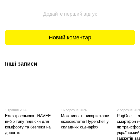
Додайте перший відгук
Новий коментар
Інші записи
1 травня 2026
16 березня 2026
2 березня 202
Електросамокат NAVEE:
Можливості використання
RugOne — 
вибір типу підвіски для
екзоскелетів Hypershell у
смартфон н
комфорту та безпеки на
складних сценаріях
як трансфо
дорогах
український
гаджетів за