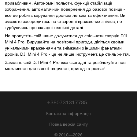
привабливим. Автономні польоти, функції стабілізації
зображення, автоматичний повернення до базової позиції -
все це робить керування дроном легким та ефективним. Ви
зможете зосередитись на створенні вражаючих знімків, не
турбуючись про складні технічні деталі.
Не пропустіть свій шанс долучитися до спільноти творців DJI
Mini 4 Pro. Вирушайте на повітряні пригоди, діліться своїми
унікальними враженнями та знімками з іншими фанатами
дронів. DJI Mini 4 Pro - це не лише інструмент, це стиль життя.
Замовіть свій DJI Mini 4 Pro вже сьогодні та розблокуйте нові
можливості для вашої творчості, пригод та розваг!
+380731317785
Контактна інформація
Повна версія сайту
© 2010—2026