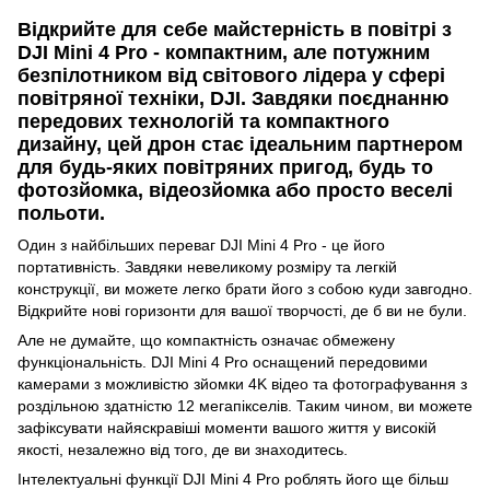
Відкрийте для себе майстерність в повітрі з
DJI Mini 4 Pro - компактним, але потужним
безпілотником від світового лідера у сфері
повітряної техніки, DJI. Завдяки поєднанню
передових технологій та компактного
дизайну, цей дрон стає ідеальним партнером
для будь-яких повітряних пригод, будь то
фотозйомка, відеозйомка або просто веселі
польоти.
Один з найбільших переваг DJI Mini 4 Pro - це його
портативність. Завдяки невеликому розміру та легкій
конструкції, ви можете легко брати його з собою куди завгодно.
Відкрийте нові горизонти для вашої творчості, де б ви не були.
Але не думайте, що компактність означає обмежену
функціональність. DJI Mini 4 Pro оснащений передовими
камерами з можливістю зйомки 4K відео та фотографування з
роздільною здатністю 12 мегапікселів. Таким чином, ви можете
зафіксувати найяскравіші моменти вашого життя у високій
якості, незалежно від того, де ви знаходитесь.
Інтелектуальні функції DJI Mini 4 Pro роблять його ще більш