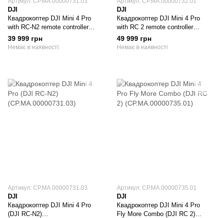
Артикул: CP.MA.00000731.03
Артикул: CP.MA.00000732.01
DJI
DJI
Квадрокоптер DJI Mini 4 Pro
Квадрокоптер DJI Mini 4 Pro
with RC-N2 remote controller
with RC 2 remote controller
(CP.MA.00000731.03)
(CP.MA.00000732.01)
39 999 грн
49 999 грн
Немає в наявності
Немає в наявності
Артикул: CP.MA.00000731.03
Артикул: CP.MA.00000735.01
DJI
DJI
Квадрокоптер DJI Mini 4 Pro
Квадрокоптер DJI Mini 4 Pro
(DJI RC-N2)
Fly More Combo (DJI RC 2)