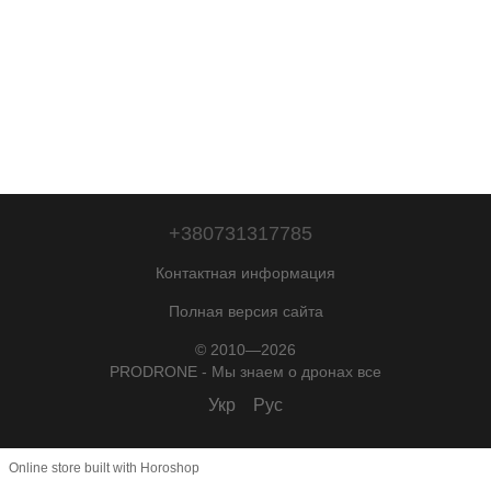
+380731317785
Контактная информация
Полная версия сайта
© 2010—2026
PRODRONE - Мы знаем о дронах все
Укр
Рус
Online store built with Horoshop