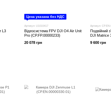
Цена указана без НДС
Артикул: U1010417
Артикул: CP.EN.
r L3
Відеосистема FPV DJI O4 Air Unit
Подвійний з
Pro (CP.FP.00000233)
DJI Matrice 
Connector
20 078 грн
9 600 грн