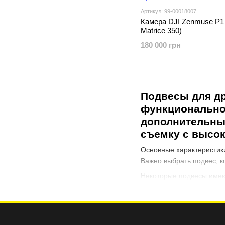
Артикул: 99-00018007
Камера DJI Zenmuse P1
Matrice 350)
180 000 грн
Подвесы для д
функциональнос
дополнительных
съемку с высок
Основные характеристики
Важно выбрать подвес, к
Некоторые подвесы имею
видео и изображения даж
внешних устройств, таки
Подвесы для дронов могу
спасательные операции, 