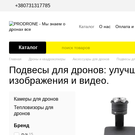
Перейти к основному контенту
+380731317785
Каталог
О нас
Оплата и
Пользовательское согла
Каталог
Главная
Дроны и квадрокопкеры
Аксессуары для дронов
Подвесы дл
Подвесы для дронов: улуч
изображения и видео.
Камеры для дронов
Тепловизоры для
дронов
Бренд
15