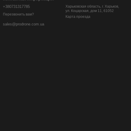
ваших полетов.
+380731317785
Харьковская область, г. Харьков,
ул. Коцарская, дом 11, 61052
Перезвонить вам?
Карта проезда
sales@prodrone.com.ua