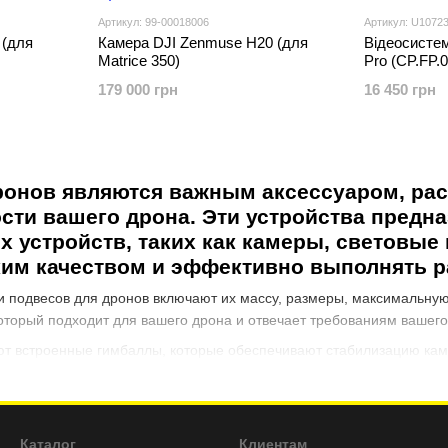
Артикул: 99-00018006
Артикул: U10723
 (для
Камера DJI Zenmuse H20 (для
Відеосистем
Matrice 350)
Pro (CP.FP
179 000 грн
16 450 грн
ронов являются важным аксессуаром, р
ти вашего дрона. Эти устройства предн
 устройств, таких как камеры, световые 
им качеством и эффективно выполнять р
 подвесов для дронов включают их массу, размеры, максимальную
оторый подходит для вашего дрона и отвечает требованиям вашего
т встроенные гимбаллы, которые обеспечивают стабилизацию каме
е при высокой скорости или турбулентности воздуха. Другие под
х, как дополнительные батареи или сенсоры, что расширяет их воз
т быть использованы в различных областях, таких как видеосъемка,
Каталог
Клиентам
археологические исследования и другое. Выбирая подвес для ваше