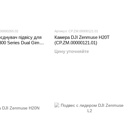
00000265.02
Артикул: CP.ZM.00000121.01
'єднувач підвісу для
Камера DJI Zenmuse H20T
300 Series Dual Gimbal
(CP.ZM.00000121.01)
Цену уточняйте