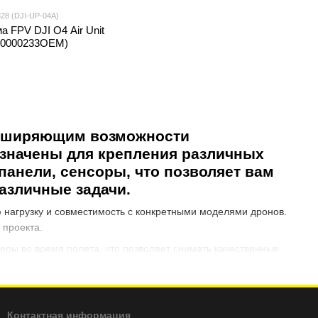
28 (DJI-UP-04A)
а FPV DJI O4 Air Unit
.00000233OEM)
асширяющим возможности
азначены для крепления различных
панели, сенсоры, что позволяет вам
азличные задачи.
 нагрузку и совместимость с конкретными моделями дронов.
 проекта.
ры во время полета, что позволяет снимать качественные
весы могут иметь дополнительные разъемы для подключения
можности.
 картографирование, надзор за участками, поиск и
Контактная информация
го дрона, выберите тот, который наилучшим образом отвечает