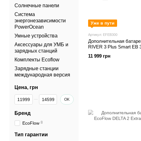
Солнечные панели
Система
энергонезависимости
Уже в пути
PowerOcean
Артикул: EFEB300
Умные устройства
Дополнительная батаре
Аксессуары для УМБ и
RIVER 3 Plus Smart EB 3
зарядных станций
Battery
11 999 грн
Комплекты Ecoflow
Зарядные станции
международная версия
Цена, грн
От Цена, грн
До Цена, грн
OK
Бренд
8
EcoFlow
Тип гарантии