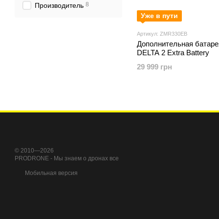
8
Производитель
Уже в пути
Артикул: ZMR330EB
Дополнительная батаре
DELTA 2 Extra Battery
29 999 грн
© 2010—2026
PRODRONE - Мы знаем о дронах все
Мобильная версия