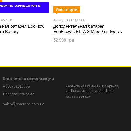
вочно ожидается в
Уже в пути
TA3P-EB
Артикул: EFD3MP-EB
ьная батарея EcoFlow
Дополнительная батарея
ra Battery
EcoFLow DELTA 3 Max Plus Extra
Battery
52 999 грн
Контактная информация
+380731317785
Харьковская область, г. Харьков,
ул. Коцарская, дом 11, 61052
Перезвонить вам?
Карта проезда
sales@prodrone.com.ua