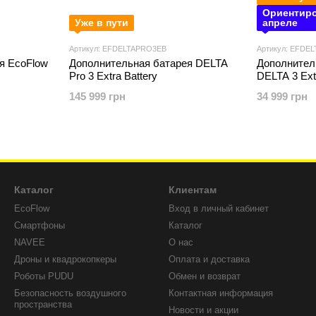
Ориентиро
Уже в пути
апреле
Артикул: EFDELTAPRO3EB
Артикул: EFDEL
я EcoFlow
Дополнительная батарея DELTA
Дополнител
Pro 3 Extra Battery
DELTA 3 Ext
145 999 грн
34 999 грн
Каталог
Клиентам
EcoFlow
Вход в личный кабинет
Смартфоны
Каталог
NAVEE
О нас
Дроны и квадрокопкеры
Оплата и доставка
Роботы PUDU
Обмен и возврат
Безопасность воздушного
Контактная информация
пространства
Новости и акции