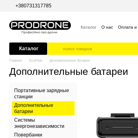
Перейти к основному контенту
+380731317785
Каталог
О нас
Оплата и
Пользовательское согла
Каталог
Главная
EcoFlow
Дополнительные батареи
Дополнительные батареи
Портативные зарядные
станции
Дополнительные
батареи
Системы
энергонезависимости
Повербанки