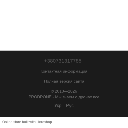
+380731317785
Контактная информация
Полная версия сайта
© 2010—2026
PRODRONE - Мы знаем о дронах все
Укр
Рус
Online store built with Horoshop