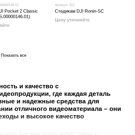
.00000146.01
Артикул: 322
I Pocket 2 Classic
Стедикам DJI Ronin-SC
S.00000146.01)
Цену уточняйте
яйте
Показать все
ость и качество с
деопродукции, где каждая деталь
вные и надежные средства для
ании отличного видеоматериала – они
еходы и высокое качество
еосъемки. Если ваши проекты требуют плавных и