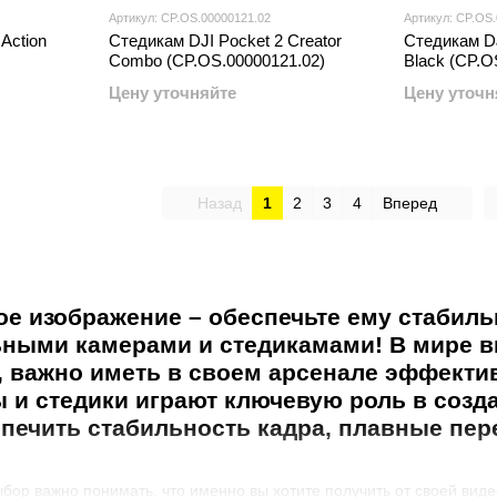
Артикул: CP.OS.00000121.02
Артикул: CP.OS
Action
Стедикам DJI Pocket 2 Creator
Стедикам DJ
Combo (CP.OS.00000121.02)
Black (CP.O
Цену уточняйте
Цену уточн
Назад
1
2
3
4
Вперед
е изображение – обеспечьте ему стабильн
ыми камерами и стедикамами! В мире ви
, важно иметь в своем арсенале эффекти
 и стедики играют ключевую роль в созд
печить стабильность кадра, плавные пер
ыбор важно понимать, что именно вы хотите получить от своей вид