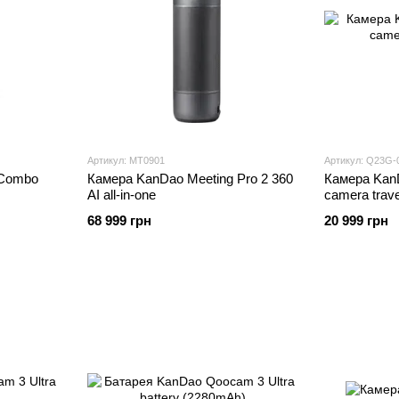
Артикул: MT0901
Артикул: Q23G-
 Combo
Камера KanDao Meeting Pro 2 360
Камера Kan
AI all-in-one
camera trav
68 999 грн
20 999 грн