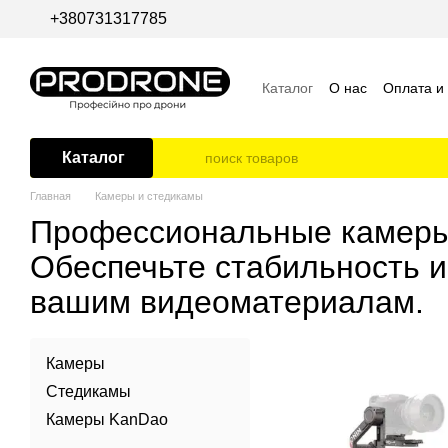
Перейти к основному контенту
+380731317785
Каталог
О нас
Оплата и
Пользовательское согла
Каталог
Главная
Камеры и стедикамы
Профессиональные камеры 
Обеспечьте стабильность и
вашим видеоматериалам.
Камеры
Стедикамы
Камеры KanDao