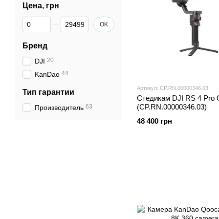
Цена, грн
От Цена, грн
До Цена, грн
OK
Бренд
20
DJI
44
KanDao
Артикул: CP.RN.00000346.03
Тип гарантии
Стедикам DJI RS 4 Pro
(CP.RN.00000346.03)
63
Производитель
48 400 грн