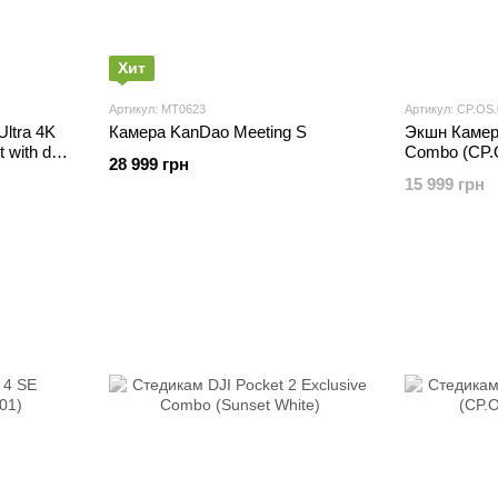
Хит
Артикул: MT0623
Артикул: CP.OS
ltra 4K
Камера KanDao Meeting S
Экшн Камера
 with dual
Combo (CP.
28 999 грн
15 999 грн