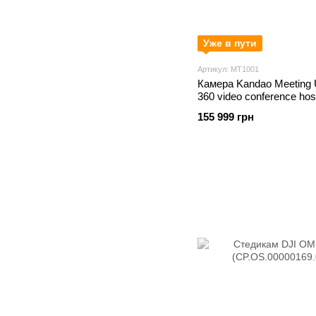
Уже в пути
Артикул: MT1001
Камера Kandao Meeting U
360 video conference host
screen (MT1001)
155 999 грн