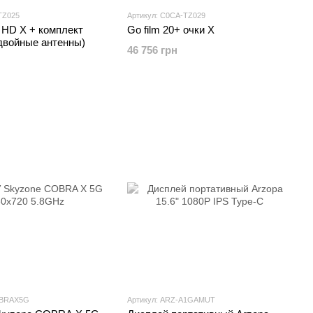
TZ025
Артикул: C0CA-TZ029
 HD X + комплект
Go film 20+ очки X
(двойные антенны)
46 756 грн
OBRAX5G
Артикул: ARZ-A1GAMUT