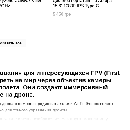
kyzone COBRA X 5G
Дисплей портативный Arzopa
.8GHz
15.6" 1080P IPS Type-C
5 450 грн
оказать все
вания для интересующихся FPV (First
треть на мир через объектив камеры
 полета. Они создают иммерсивный
е на дроне.
 дрона с помощью радиосигнала или Wi-Fi. Это позволяет
но для точного управления дроном.
ть четкое и ясное изображение. Некоторые модели могут
зображения и встроенный датчик расстояния.