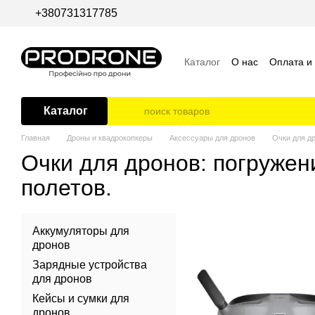
Перейти к основному контенту
+380731317785
Каталог
О нас
Оплата и
Пользовательское согла
Каталог
Главная
Дроны и квадрокопкеры
Аксессуары для дронов
Очки для д
Очки для дронов: погружен
полетов.
Аккумуляторы для
дронов
Зарядные устройства
для дронов
Кейсы и сумки для
дронов