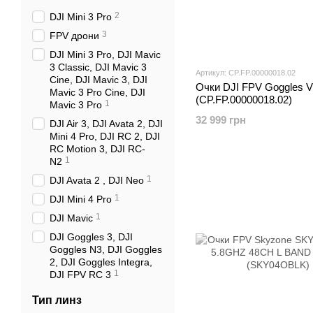
2
DJI Mini 3 Pro
3
FPV дрони
DJI Mini 3 Pro, DJI Mavic
3 Classic, DJI Mavic 3
Артикул: CP.FP.00000018.02
Cine, DJI Mavic 3, DJI
Очки DJI FPV Goggles 
Mavic 3 Pro Cine, DJI
(CP.FP.00000018.02)
1
Mavic 3 Pro
32 999 грн
DJI Air 3, DJI Avata 2, DJI
Mini 4 Pro, DJI RC 2, DJI
RC Motion 3, DJI RC-
1
N2
1
DJI Avata 2 , DJI Neo
1
DJI Mini 4 Pro
1
DJI Mavic
DJI Goggles 3, DJI
Goggles N3, DJI Goggles
2, DJI Goggles Integra,
1
DJI FPV RC 3
Тип линз