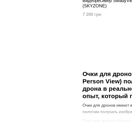
Видеоресивер SteadyVi
(SKYZONE)
7 200 грн
Очки для дроно
Person View) п
дрона в реальн
опыт, который 
Очки для дронов имеют в
пилотам получать изобра
Очки для дронов обычно 
иметь дополнительные фу