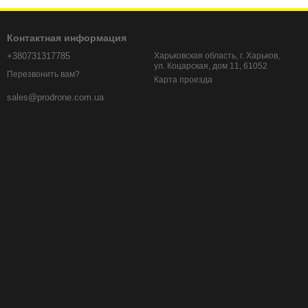
м дроном, качество изображения и комфорт во время
жету, чтобы получить максимальный опыт FPV полета.
Контактная информация
+380731317785
Харьковская область, г. Харьков,
ул. Коцарская, дом 11, 61052
Перезвонить вам?
Карта проезда
sales@prodrone.com.ua