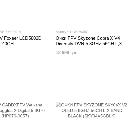
5/HP039-0014
Артикул: COBRAX5G
V Foxeer LCD5802D
Очки FPV Skyzone Cobra X V4
z 40CH
Diversity DVR 5.8GHz 56CH L,X
039-0014)
Band (COBRAX5G)
12 999 грн