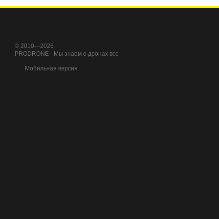
При выборе очков для др
ношения. Выберите модел
© 2010—2026
PRODRONE - Мы знаем о дронах все
Мобильная версия