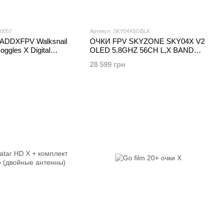
-0057
Артикул: SKY04X5GBLK
ADDXFPV Walksnail
ОЧКИ FPV SKYZONE SKY04X V2
ggles X Digital
OLED 5.8GHZ 56CH L,X BAND
 (HP070-0057)
BLACK (SKY04X5GBLK)
28 599 грн