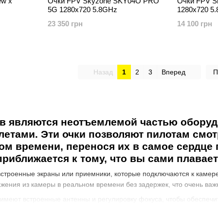
ew x
Очки FPV Skyzone SKY04O PRO
Очки FPV S
5G 1280x720 5.8GHz
1280x720 5
23 350 грн
14 100 грн
Назад
1
2
3
Вперед
П
в являются неотъемлемой частью оборудо
олетами. Эти очки позволяют пилотам смо
ом времени, перенося их в самое сердце
приближается к тому, что вы сами плавает
строенные экраны или приемники, которые подключаются к камере
жения из камеры в реальном времени без задержек, что очень важ
имеют встроенные антенны и регулировку фокуса, чтобы обеспечи
нкции, такие как поддержка видеозаписи, настройка параметров и