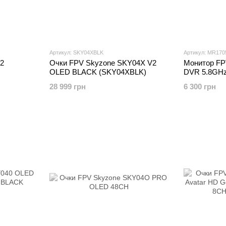
Артикул: SKY04XBLK
Артикул: MR170
V2
Очки FPV Skyzone SKY04X V2
Монитор FP
OLED BLACK (SKY04XBLK)
DVR 5.8GH
(MR1705/HP
28 999 грн
6 300 грн