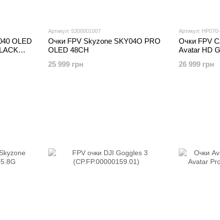
Артикул: 5300001007
Артикул: HP070
040 OLED
Очки FPV Skyzone SKY04O PRO
Очки FPV C
BLACK
OLED 48CH
Avatar HD Go
5.8GHz 8CH
25 999 грн
26 999 грн