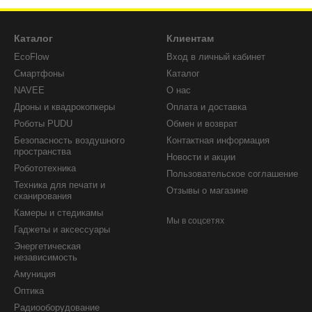
онов важно учитывать такие параметры, как совместимость с ваши
ь, которая лучше всего соответствует вашим потребностям и бюд
Каталог
Клиентам
EcoFlow
Вход в личный кабинет
Смартфоны
Каталог
NAVEE
О нас
Дроны и квадрокопкеры
Оплата и доставка
Роботы PUDU
Обмен и возврат
Безопасность воздушного
Контактная информация
пространства
Новости и акции
Робототехника
Пользовательское соглашение
Техника для печати и
Отзывы о магазине
сканирования
Камеры и стедикамы
Мы в соцсетях
Гаджеты и аксессуары
Энергетическая
независимость
Амуниция
Оптика
Радиооборудование