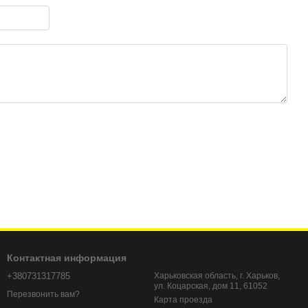
Контактная информация
+380731317785
Харьковская область, г. Харьков,
ул. Коцарская, дом 11, 61052
Перезвонить вам?
Карта проезда