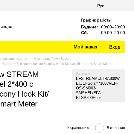
Рус
График работы:
 акции
Будние:
09:00–20:00
Сб:
09:00–20:00
Мой заказ
Вход
гонезависимости
Комплекты PowerStream
Panel 2*400 с креплениями Balcony Hook Kit/Умный счетчик Smart Meter
ow STREAM
Артикул
EFSTREAMULTRA800W-
l 2*400 с
EU/EFSolar4*100W/EF-
OS-SM003-
ony Hook Kit/
SMSHEL/EFA-
PTSP300Hook
mart Meter
К сравнению
В желания