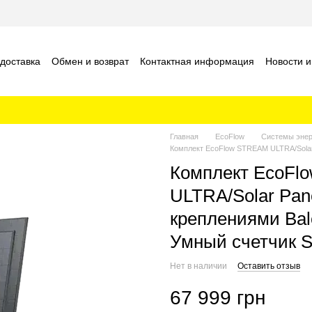
 доставка
Обмен и возврат
Контактная информация
Новости и
шение
Отзывы о магазине
Главная
EcoFlow
Системы энер
Комплект EcoFlow STREAM ULTRA/Solar 
Комплект EcoFl
ULTRA/Solar Pane
креплениями Balc
Умный счетчик S
Нет в наличии
Оставить отзыв
67 999 грн