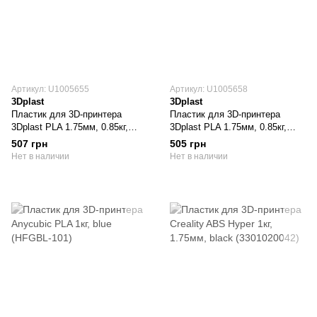
Артикул: U1005655
Артикул: U1005658
3Dplast
3Dplast
Пластик для 3D-принтера
Пластик для 3D-принтера
3Dplast PLA 1.75мм, 0.85кг,
3Dplast PLA 1.75мм, 0.85кг,
orange (3DPLA17508OR)
серый (3DPLA17508GRE)
507 грн
505 грн
Нет в наличии
Нет в наличии