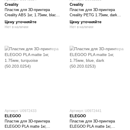
Creality
Creality
Пластик для 3D-принтера
Пластик для 3D-принтера
Creality ABS 1кг, 1.75мм, black
Creality PETG 1.75мм, dark
(3301020035)
green, 3кг (3399010145)
Цену уточняйте
Цену уточняйте
Нет в наличии
Нет в наличии
Артикул: U0972433
Артикул: U0972441
ELEGOO
ELEGOO
Пластик для 3D-принтера
Пластик для 3D-принтера
ELEGOO PLA matte 1кг,
ELEGOO PLA matte 1кг,