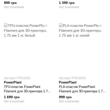
мм 1 кг, белый
мм 1 кг, желтый
999 грн
1 399 грн
Нет в наличии
Нет в наличии
Артикул: PT813001
Артикул: PT812943
PowerPlant
PowerPlant
TPU-пластик PowerPlant
PLA-пластик PowerPlant
Filament для 3D-принтера 1.75
Filament для 3D-принтера 1.75
мм 1 кг, белый
мм 1 кг, синий
1 699 грн
999 грн
Нет в наличии
Нет в наличии