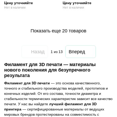
1.75мм, turquoise (50.203.0254)
1.75мм, blue, dark (50.203.0253)
Цену уточняйте
Цену уточняйте
Нет в наличии
Нет в наличии
Показать еще 20 товаров
Назад
Вперед
1
из 13
Филамент для 3D печати — материалы
нового поколения для безупречного
результата
Филамент для 3D печати
— это основа качественного,
точного и стабильного производства моделей, прототипов и
конечных изделий. От его состава, точности диаметра и
стабильности термических характеристик зависит все качество
печати. У нас вы найдете
лучший филамент для 3D
принтера
— сертифицированные материалы от ведущих
мировых брендов протестированы на совместимость с