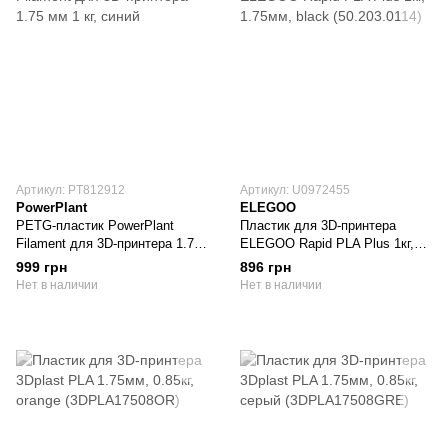
Артикул: PT812912
Артикул: U0972455
PowerPlant
ELEGOO
PETG-пластик PowerPlant
Пластик для 3D-принтера
Filament для 3D-принтера 1.75
ELEGOO Rapid PLA Plus 1кг,
мм 1 кг, синий
1.75мм, black (50.203.0114)
999 грн
896 грн
Нет в наличии
Нет в наличии