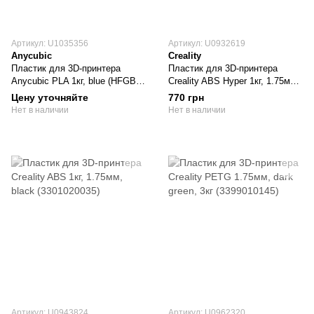
Артикул: U1035356
Артикул: U0932619
Anycubic
Creality
Пластик для 3D-принтера
Пластик для 3D-принтера
Anycubic PLA 1кг, blue (HFGBL-
Creality ABS Hyper 1кг, 1.75мм,
101)
black (3301020042)
Цену уточняйте
770 грн
Нет в наличии
Нет в наличии
Артикул: U0943824
Артикул: U0962320