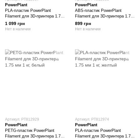
PowerPlant
PowerPlant
PLA-пластик PowerPlant
ABS-пластик PowerPlant
Filament для 3D-принтера 1.75
Filament для 3D-принтера 1.75
мм 1 кг, красный
мм 1 кг, синий
1 099 грн
899 грн
Нет в наличии
Нет в наличии
Артикул: PT812929
Артикул: PT812974
PowerPlant
PowerPlant
PETG-пластик PowerPlant
PLA-пластик PowerPlant
Filament для 3D-принтера 1.75
Filament для 3D-принтера 1.75