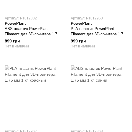
Артикул: PT812882
Артикул: PT812950
PowerPlant
PowerPlant
ABS-пластик PowerPlant
PLA-пластик PowerPlant
Filament для 3D-принтера 1.75
Filament для 3D-принтера 1.75
мм 1 кг, красный
мм 1 кг, белый
899 грн
999 грн
Нет в наличии
Нет в наличии
Артикул: PT812967
Артикул: PT812868