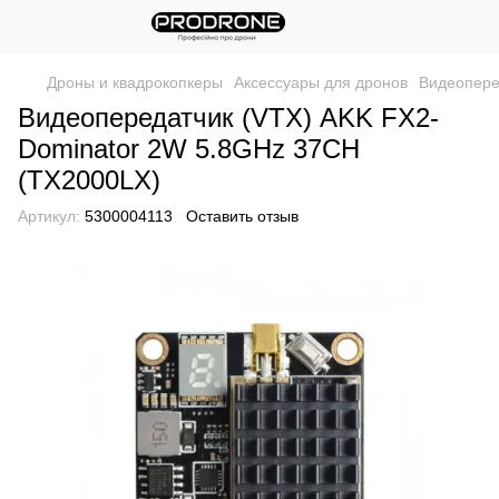
Дроны и квадрокопкеры
Аксессуары для дронов
Видеопере
Видеопередатчик (VTX) AKK FX2-
Dominator 2W 5.8GHz 37CH
(TX2000LX)
Артикул:
5300004113
Оставить отзыв