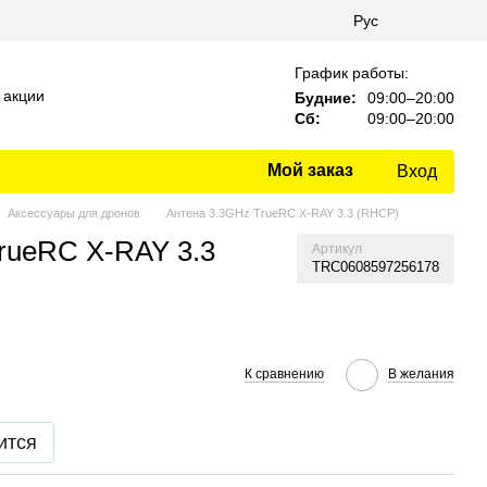
Рус
График работы:
 акции
Будние:
09:00–20:00
Сб:
09:00–20:00
Мой заказ
Вход
Аксессуары для дронов
Антена 3.3GHz TrueRC X-RAY 3.3 (RHCP)
rueRC X-RAY 3.3
Артикул
TRC0608597256178
К сравнению
В желания
ится