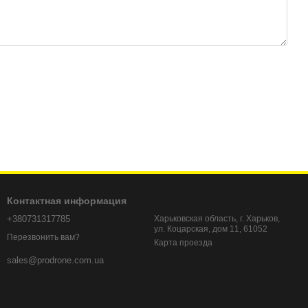
Контактная информация
+380731317785
Харьковская область, г. Харьков,
ул. Коцарская, дом 11, 61052
Перезвонить вам?
Карта проезда
sales@prodrone.com.ua