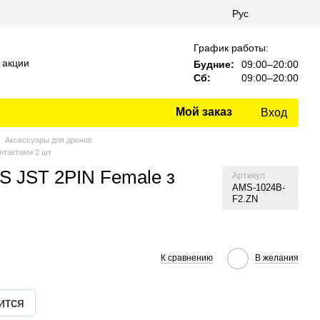
Рус
График работы:
 акции
Будние:
09:00–20:00
Сб:
09:00–20:00
Мой заказ
Вход
Аксессуары для дронов
нтактами 2 шт
S JST 2PIN Female з
Артикул
AMS-1024B-
F2.ZN
К сравнению
В желания
ится