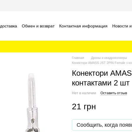
 доставка
Обмен и возврат
Контактная информация
Новости и
шение
Отзывы о магазине
Главная
Дроны и квадрокопкеры
Конектори AMASS JST 2PIN Female з ко
Конектори AMAS
контактами 2 шт
Нет в наличии
Оставить отзыв
21 грн
Сообщить, когда появ