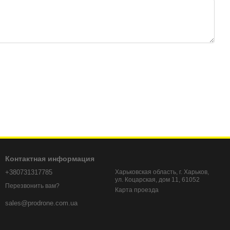
Контактная информация
+380731317785
Харьковская область, г. Харьков,
ул. Коцарская, дом 11, 61052
Перезвонить вам?
Карта проезда
sales@prodrone.com.ua