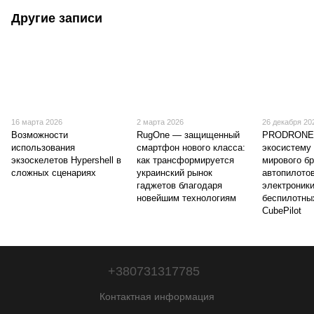
Другие записи
16 марта 2026
2 марта 2026
26 декабря 20
Возможности
RugOne — защищенный
PRODRONE 
использования
смартфон нового класса:
экосистему
экзоскелетов Hypershell в
как трансформируется
мирового б
сложных сценариях
украинский рынок
автопилотов
гаджетов благодаря
электроник
новейшим технологиям
беспилотны
CubePilot
+380731317785
Контактная информация